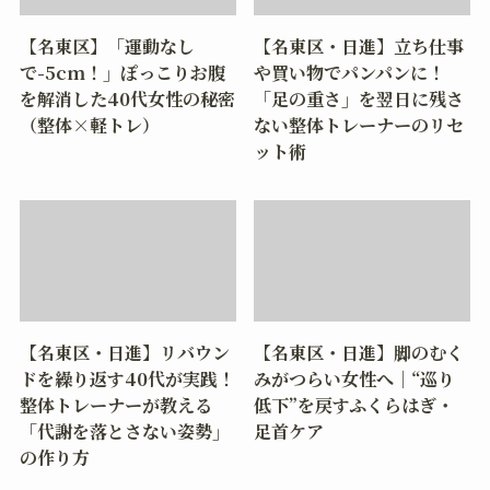
【名東区】「運動なし
【名東区・日進】立ち仕事
で-5cm！」ぽっこりお腹
や買い物でパンパンに！
を解消した40代女性の秘密
「足の重さ」を翌日に残さ
（整体×軽トレ）
ない整体トレーナーのリセ
ット術
【名東区・日進】リバウン
【名東区・日進】脚のむく
ドを繰り返す40代が実践！
みがつらい女性へ｜“巡り
整体トレーナーが教える
低下”を戻すふくらはぎ・
「代謝を落とさない姿勢」
足首ケア
の作り方