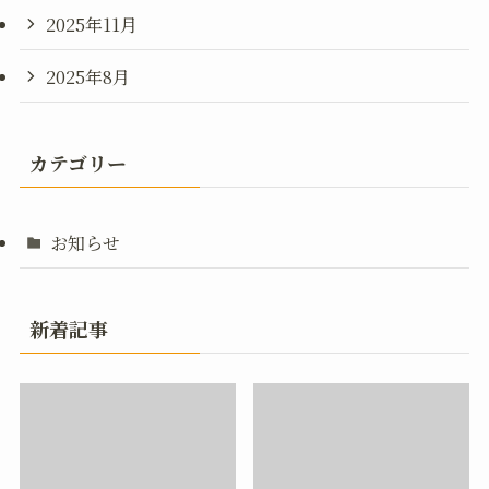
2025年11月
2025年8月
カテゴリー
お知らせ
新着記事