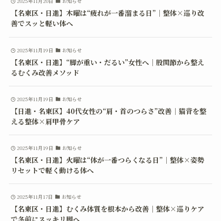
2025年11月20日
お知らせ
【名東区・日進】木曜は“疲れが一番溜まる日”｜整体×巡り改
善でスッと軽い体へ
2025年11月19日
お知らせ
【名東区・日進】“脚が重い・だるい”女性へ｜股関節から整え
るむくみ改善メソッド
2025年11月19日
お知らせ
【日進・名東区】40代女性の“肩・首のつらさ”改善｜猫背を整
える整体×肩甲骨ケア
2025年11月19日
お知らせ
【名東区・日進】火曜は“体が一番つらくなる日”｜整体×姿勢
リセットで軽く動ける体へ
2025年11月17日
お知らせ
【名東区・日進】むくみ体質を根本から改善｜整体×巡りケア
で冬前にスッキリ脚へ