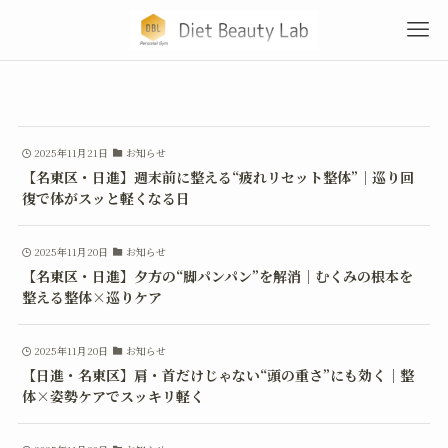
2025年11月21日
お知らせ
【名東区・日進】週末前に整える“疲れリセット整体”｜巡り回
復で体がスッと軽くなる日
2025年11月20日
お知らせ
【名東区・日進】夕方の“脚パンパン”を解消｜むくみの根本を
整える整体×巡りケア
2025年11月20日
お知らせ
【日進・名東区】肩・首だけじゃない“頭の重さ”にも効く｜整
体×姿勢ケアでスッキリ軽く