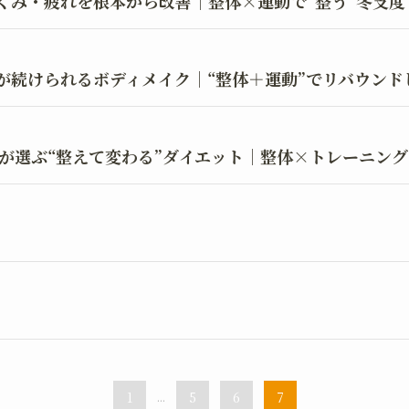
くみ・疲れを根本から改善｜整体×運動で“整う”冬支度
が続けられるボディメイク｜“整体＋運動”でリバウンド
性が選ぶ“整えて変わる”ダイエット｜整体×トレーニン
1
...
5
6
7